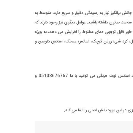
الش برانگیز نیاز به رسیدگی دقیق و سریع دارد، متوسط ​​به
 ساخت صابون داشته باشید. عوامل دیگری نیز وجود دارند که
ه طور قابل توجهی دمای مخلوط را افزایش می دهد، به ویژه
، الکل، کره شی، روغن کرچک، اسانس میخک، اسانس دارچین و
اسانس توت فرنگی یکی از پر کاربردترین اسانس شیرین در محصولات شوینده و آرایشی بانوان و خوشبوکننده هوا می باشد. جهت خرید اسانس توت فرنگی می توانید با ما 05138676767 و
در این مورد نقش اصلی را ایفا می کند.