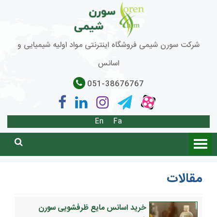
شرکت سورن شیمی فروشگاه اینترنتی مواد اولیه شیمیایی و
اسانس
051-38676767
En
Fa
مقالات
خرید اسانس مایع ظرفشویی سورن