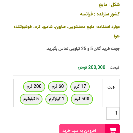
شکل : مایع
کشور سازنده : فرانسه
موارد استفاده: مایع دستشویی، صابون، شامپو، کرم، خوشبوکننده
هوا
جهت خرید گالن 5 و 25 کیلویی تماس بگیرید.
قیمت :
200,000
تومان
17 گرم
60 گرم
200 گرم
وزن
500 گرم
1 کیلوگرم
5 کیلوگرم
اسانس
گلهای
بهاری
فرانسوی
افزودن به سبد خرید