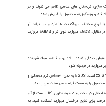
ک سازی، کریستال های عدسی ظاهر می شوند و در
اد کند و ویسکوزیته محصول را افزایش دهد.
انواع مختلف سورفکتانت ها دارد و می تواند اثر
مروارید پایدار و عملکرد تهویه ضخیم آن را منعکس کند. هیچ تحریکی برای پوست ندارد و هیچ صدمه ای به مو نمی زند. در مقابل، EGDS مروارید قوی تر و EGMS مروارید
 عنوان صدفی کننده، ماده روان کننده مواد شوینده
 مروارید در فرموله شود.
استفاده از اتیلن گلیکول دی استئارات آسان است. میزان مصرف معمول در محصولات کرم و لوسیون (امولسیون O / W) 1٪ تا 2٪ است. EGDS به بدن، احساس نرم مخملی و
ه اضافی در محصولات خود نداریم. کافی است از آن
 محصولات آبی مانند شامپوها، ژل های دوش و شوینده، شستشوی بدن و سایر ترکیبات دلخواه، با میزان 0/5 تا 2/5 درصد برای نتایج درخشان مروارید استفاده کنید. به