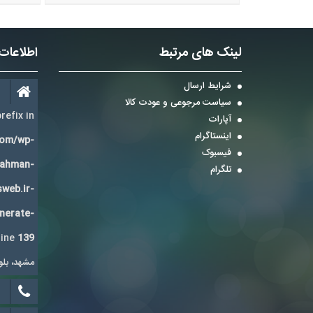
لینک های مرتبط
اطلاعات
شرایط ارسال
سیاست مرجوعی و عودت کالا
refix in
آپارات
اینستاگرام
com/wp-
فیسبوک
Bahman-
تلگرام
sweb.ir-
enerate-
line
139
مشهد، بلوار