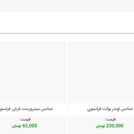
توضیحات + خرید
توضیحات + خرید
اسانس لوندر بوکت فرانسوی
اسانس سیتروزست فرش فرانسو
قیمت :
قیمت :
230,000
تومان
65,000
تومان