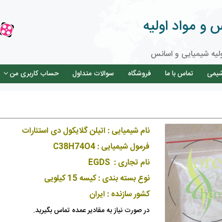
و مواد اولیه
لیه شیمیایی و اسانس
شیمی
تماس با ما
فروشگاه
سوالات متداول
حساب کاربری من
نام شیمیایی : اتیلن گلایکول دی استئارات
فرمول شیمیایی : C38H74O4
نام تجاری : EGDS
نوع بسته بندی : کیسه 15 کیلویی
کشور سازنده : ایران
در صورت نیاز به مقادیر عمده تماس بگیرید.