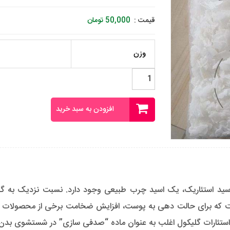
قیمت :
50,000
تومان
وزن
اتیلن
گلیکول
دی
استئارات
افزودن به سبد خرید
EGDS
عدد
ست که برای حالت دهی به پوست، افزایش ضخامت برخی از محصولات آر
استئارات گلیکول اغلب به عنوان ماده “صدفی سازی” در شستشوی بدن 