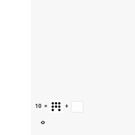
10
=
+