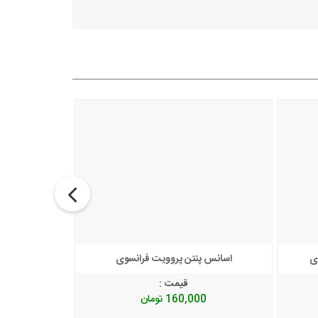
توضیحات + خرید
ی
اسانس پنتن پروویت فرانسوی
اسان
قیمت :
160,000
تومان
0