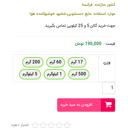
کشور سازنده: فرانسه
موارد استفاده: مایع دستشویی،شامپو، خوشبوکننده هوا
جهت خرید گالن 5 و 25 کیلویی تماس بگیرید.
قیمت :
190,000
تومان
17 گرم
60 گرم
200 گرم
وزن
500 گرم
1 کیلوگرم
5 کیلوگرم
اسانس
موز
عدد
افزودن به سبد خرید
امتیاز دهید