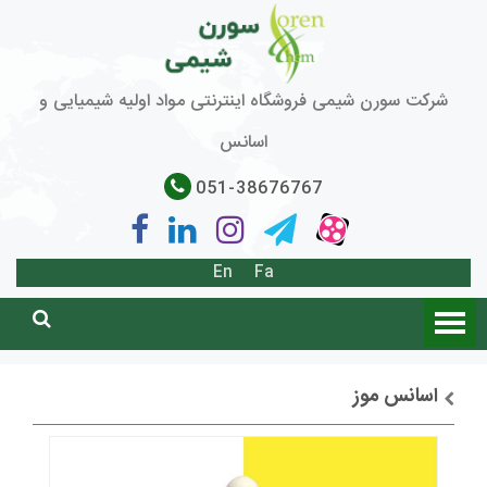
شرکت سورن شیمی فروشگاه اینترنتی مواد اولیه شیمیایی و
اسانس
051-38676767
En
Fa
اسانس موز