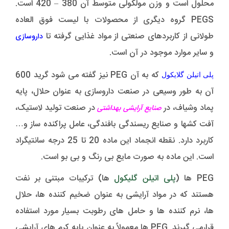
محلول است و وزن مولکولی متوسط آن 380 – 420 است.
PEGS گروه دیگری از محصولات با لیست فوق العاده
طولانی از کاربردهای صنعتی از مواد غذایی گرفته تا
داروسازی
و سایر موارد موجود در آن است.
که به آن PEG نیز گفته می شود گرید 600
پلی اتیلن گلایکول
آن به طور وسیعی در صنعت داروسازی به عنوان حلال، پایه
پماد وشیاف، در
در صنعت تولید لاستیک،
صنایع آرایشی بهداشتی
آفت کشها و صنایع ریسندگی بافندگی، عامل پراکنده ساز و…
کاربرد دارد. نقطه انجماد این ماده 20 تا 25 درجه سانتیگراد
است. این ماده به صورت مایع بی رنگ و بی بو است.
PEG ها (
پلی اتیلن گلیکول
ها) ترکیبات مبتنی بر نفت
هستند که در مواد آرایشی به عنوان ضخیم کننده ها، حلال
ها، نرم کننده ها و حامل های رطوبت بسیار مورد استفاده
قرارمی گیرند. PEG ها معمولاً به عنوان پایه کرم های آرایشی