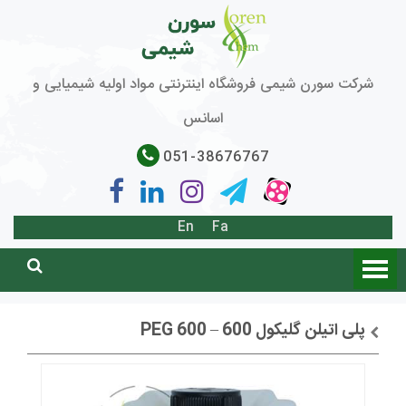
شرکت سورن شیمی فروشگاه اینترنتی مواد اولیه شیمیایی و
اسانس
051-38676767
En
Fa
پلی اتیلن گلیکول 600 – PEG 600