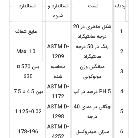
ردیف
تست
استاندارد و
استاندارد
شیوه
شکل ظاهری در 20
1
—
مایع شفاف
درجه سانتیگراد
رنگ در 50 درجه
ASTM D-
Max. 10
2
سانتیگراد
1209
میانگین وزن
محاسبه
بین 570 تا
3
مولوکولی
شده
630
ASTM D-
4
PH 5 درصد در آب
بین 4.5 تا 7.5
1172
چگالی در دمای 40
ASTM D-
1.125±0.02
5
درجه
1298
ASTM D-
6
میزان هیدروکسل
178-196
4252