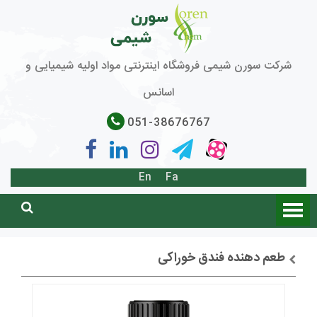
شرکت سورن شیمی فروشگاه اینترنتی مواد اولیه شیمیایی و
اسانس
051-38676767
En
Fa
طعم دهنده فندق خوراکی