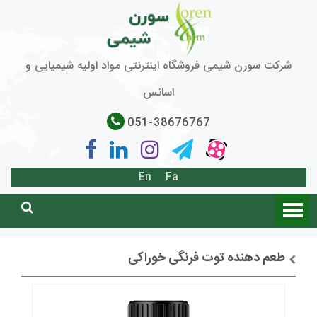
شرکت سورن شیمی فروشگاه اینترنتی مواد اولیه شیمیایی و
اسانس
051-38676767
En
Fa
طعم دهنده توت فرنگی خوراکی