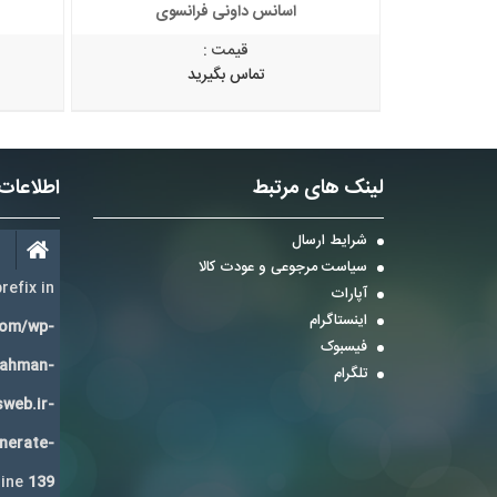
نسوی
اسانس داونی فرانسوی
قیمت :
تماس بگیرید
لینک های مرتبط
اطلاعات
شرایط ارسال
سیاست مرجوعی و عودت کالا
refix in
آپارات
اینستاگرام
com/wp-
فیسبوک
Bahman-
تلگرام
sweb.ir-
enerate-
line
139