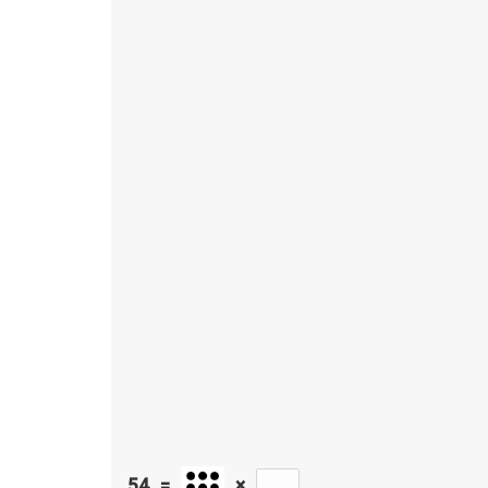
54
=
×