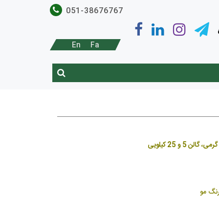
051-38676767
En
Fa
رنگ مو