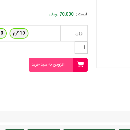
قیمت :
70,000
تومان
وزن
10 گرم
30 گ
اسانس
کامی
فرانسوی
عدد
افزودن به سبد خرید