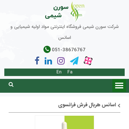
شرکت سورن شیمی فروشگاه اینترنتی مواد اولیه شیمیایی و
اسانس
051-38676767
En
Fa
اسانس هربال فرش فرانسوی