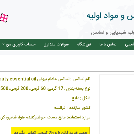
و مواد اولیه
لیه شیمیایی و اسانس
شیمی
تماس با ما
فروشگاه
سوالات متداول
حساب کاربری من
نام اسانس : اسانس مادام بیوتی Madam Beauty essential oil
نوع بسته بندی : 17 گرمی، 60 گرمی، 200 گرمی، 500 گرمی گالن 5 و 25 کیلویی
شکل : مایع
کشور سازنده : فرانسه
موارد استفاده: مایع دست، خوشبوکننده هوا، شامپو، کرم
جهت خرید گالن 5 و 25 کیلویی تماس بگیرید.