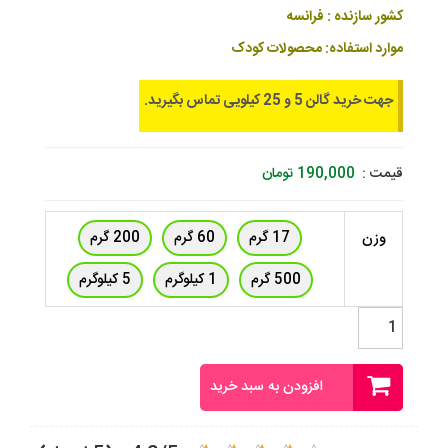
کشور سازنده : فرانسه
موارد استفاده: محصولات کودک
جهت خرید گالن 5 و 25 کیلویی تماس بگیرید.
قیمت :
190,000
تومان
17 گرم
60 گرم
200 گرم
وزن
500 گرم
1 کیلوگرم
5 کیلوگرم
اسانس
بی
بی
جی
افزودن به سبد خرید
فرانسوی
عدد