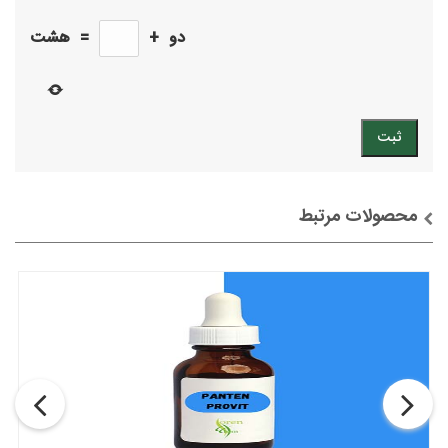
دو
+
=
هشت
محصولات مرتبط
توضیحات + خرید