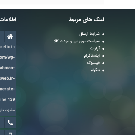
لینک های مرتبط
اطلاعات
شرایط ارسال
سیاست مرجوعی و عودت کالا
refix in
آپارات
اینستاگرام
com/wp-
فیسبوک
Bahman-
تلگرام
sweb.ir-
enerate-
line
139
مشهد، بلوار