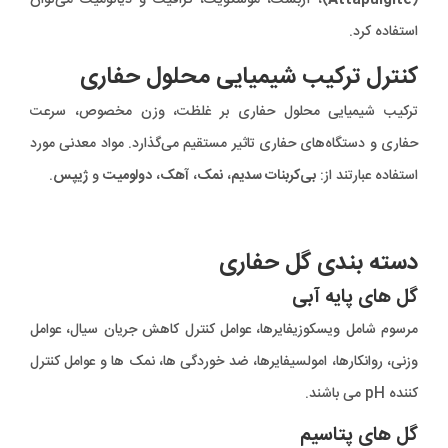
(
Attapulgite
)، آزبست، موسکویت، گرافیت و دیاتومیت می‌توان
استفاده کرد.
کنترل ترکیب شیمیایی محلول حفاری
ترکیب شیمیایی محلول حفاری بر غلظت، وزن مخصوص، سرعت
حفاری و دستگاه‌های حفاری تاثیر مستقیم می‌گذارد. مواد معدنی مورد
استفاده عبارتند از:
بی‌کربنات سدیم
،
نمک
،
آهک
،
دولومیت
و
ژیپس
.
دسته بندی گل حفاری
گل های پایه آبی
مرسوم شامل ویسکوزیفایرها، عوامل کنترل کاهش جریان سیال، عوامل
وزنی، روانکارها، امولسیفایرها، ضد خوردگی ها، نمک ها و عوامل کنترل
کننده pH می باشند.
گل های پتاسیم