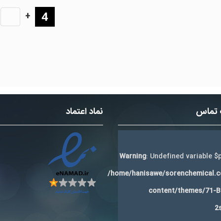
+
 تماس
نماد اعتماد
Warning
: Undefined variable $p
/home/hanisawe/sorenchemical.
content/themes/71-
2