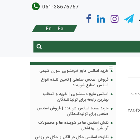
051-38676767
En
Fa
خرید اسانس مایع ظرفشویی سورن شیمی
فروش اسانس صنعتی | تامین کننده انواع
اسانس صنایع شوینده
 دهید
اسانس مایع دستشویی | خرید و انتخاب
بهترین رایحه برای تولیدکنندگان
خرید عمده اسانس شوینده | فروش اسانس
Oleic acid) اسید چربی با فرمول شیمیایی C۱۸H۳۴O۲ است؛ که جرم مولی آن ۲۸۲٫۴۶۱۴
صنعتی برای تولیدکنندگان
نقش اسانس ها در شوینده ها و محصولات
آرایشی بهداشتی
تفاوت اسانس حلال در الکل و حلال در روغن