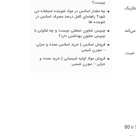
چیست؟
اقع، اسید استئاریک
چه مقدار اسانس در مواد شوینده استفاده می
شود؟ راهنمای کامل درصد مصرف اسانس در
شوینده ها
می‌کند
چیپس صابون صنعتی چیست و چه تفاوتی با
چیپس صابون بهداشتی دارد؟
فروش اسانس | خرید اسانس عمده و جزئی
– سورن شیمی
 است.
فروش مواد اولیه شیمیایی | خرید عمده و
جزئی – سورن شیمی
روغن زیتون یکی از مواد محبوب موجود در پخت و پز است که در لوازم آرایشی مختلف، صابون ها، داروها و سایر موارد استفاده می شود. 55 تا 80