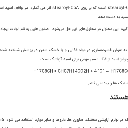
شامل اثر آنزیم stearoyl-CoA 9-desaturase است که بر روی stearoyl-CoA اثر می گذارد. در و
اکسید به دست دهد.
رد. این محلول در محلول‌های آبی حل می‌شود . صابون‌هایی به نام الولات ایجاد 
د. به عنوان فشرده‌سازی در مواد غذایی و یا خشک شدن در پوشش شناخته شده
نولیز اسید اولئیک مسیر مهمی برای اسید آزیلئیک است.
H17C8CH = CHC7H14CO2H + 4 “O” → H17C8
ستیک ها را پیدا می کنند.
 هستند