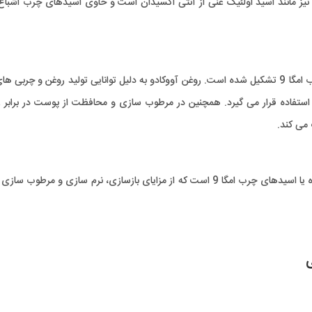
 نیز مانند اسید اولئیک غنی از آنتی اکسیدان است و حاوی اسیدهای چرب اشبا
روغن آووکادو تقریباً از 70 درصد اسید اولئیک، یک اسید چرب امگا 9 تشکیل شده است. روغن آووکادو به دلیل توانایی تولید روغن و چر
تفاده قرار می گیرد. همچنین در مرطوب سازی و محافظت از پوست در برابر را
می کند.
روغن ماكادامیا همچنین سرشار از اسیدهای چرب اشباع نشده یا اسیدهای چرب امگا 9 است كه از مزایای بازسازی، نرم سازی و م
ی