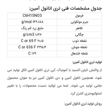
جدول مشخصات فنی تری اتانول آمین:
فرمول
C6H15NO3
جرم مولکولی
۱۴۹٫۱۸۸ g/mol
ظاهر
مایع زرد کم رنگ
چگالی
۱٫۱۲۶ g/cm3
نقطه ذوب
۲۰٫۵ C or 69 F
نقطه جوش
۳۳۵٫۴ C or 636 F
نقطه اشتعال
۱۷۹ C
تولید تری اتانول آمین:
از واکنش اتیلن اکسید با آمونیاک آبی تری اتانول آمین الکل تولید می
شود، همچنین اتانول آمین و دی اتانول آمین نیز به عنوان محصول
جانبی تولید می شوند. شما می توانید نسبت محصولات را با تغییر
استوکیومتری کنترل کرد.
روش تولید تری اتانول آمین: