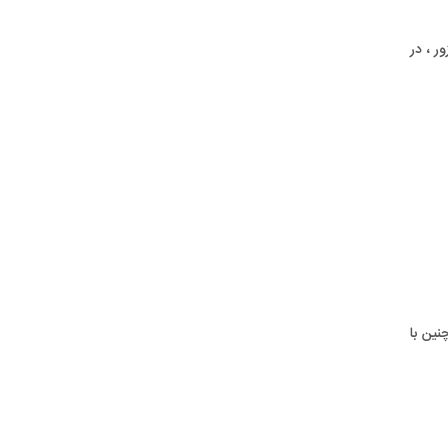
ر ، در
وص آن را تا ۶۵ افزایش داد. همچنین با