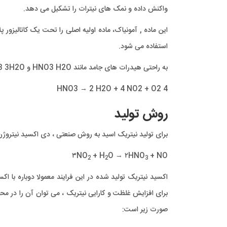
واکنش داده و نمک های نیترات را تشکیل می دهد.
این ماده , آمونیاک، ماده اولیه اصلی را تحت یک کاتالیزو
استفاده می شود.
به راحتی هیدرات های جامد مانند HNO3 H2O و HNO3 3H2O را تشکیل می دهد. می تواند توسط گرما یا نور تجزیه شود مانند شکل زیر :
4 HNO3 → 2 H2O + 4 NO2 + O2
روش تولید
برای تولید نیتریک اسید به روش صنعتی ، دی اکسید نیتروژن 
۳NO
+ H
O → ۲HNO
+ NO
2
2
3
اکسید نیتریک تولید شده در این فرایند معمولا دوباره با 
برای افزایش غلظت و کارایی نیتریک ، می توان آن را در مح
صورت زیر است: