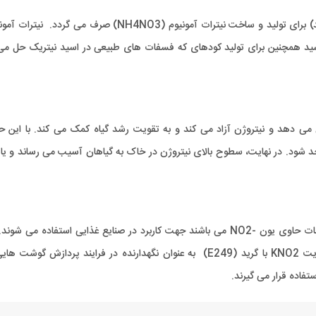
بیشترین استفاده از نیتریک اسید (چیزی در حدود 80 درصد) برای تولید و ساخت نیترات آمونیوم (NH4NO3) صرف می 
سید همچنین برای تولید کودهای که فسفات های طبیعی در اسید نیتریک حل می
ت با اسیدی کردن خاک سطح pH را کاهش می دهد و نیتروژن آزاد می کند و به تقویت رشد گیاه کمک می کند. با این 
 شود. در نهایت، سطوح بالای نیتروژن در خاک به گیاهان آسیب می رساند و یا اح
ی باشند جهت کاربرد در صنایع غذایی استفاده می شوند.
NaNO2 و با گرید خوراکی (E250) و پتاسیم نیتریت KNO2 با گرید (E249) به عنوان نگهدارنده در فرایند پردازش گو
فاده قرار می گیرند.