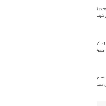
گردد. نیترات آمونیوم جز
 شوند
حال، اگر
تمالاً
سدیم
شت هایی مانند