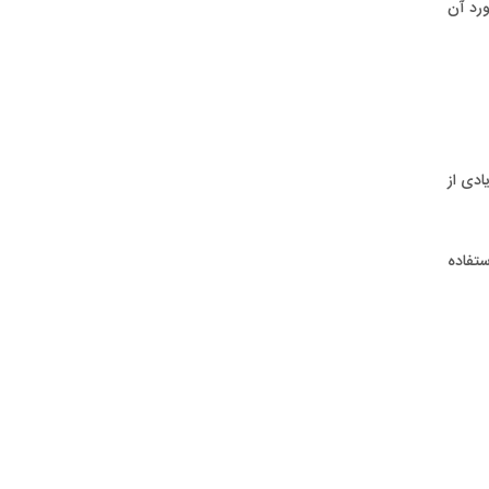
ورد آن
ادی از
ازی نمونه ICP-MS و ICP-AES از این اسید استفاده