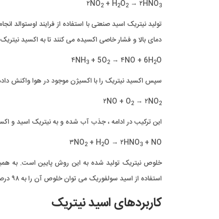
۲NO
+ H
O
→ ۲HNO
2
2
2
3
تولید نیتریک اسید صنعتی با استفاده از فرایند اوستوالد انجا
دمای بالا و فشار خاصی اکسیده می کنند تا به اکسید نیتریک 
۴NH
+ 5O
→ ۴NO + 6H
O
3
2
2
سپس اکسید نیتریک را با اکسیژن موجود در هوا واکنش داده
۲NO + O
→ ۲NO
2
2
این ترکیب در ادامه ، جذب آب شده و به نیتریک اسید و اکس
۳NO
+ H
O → ۲HNO
+ NO
2
2
3
استفاده از اسید سولفوریک می توان خلوص آن را به ۹۸ درصد هم رسانید.
کاربردهای اسید نیتریک