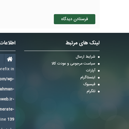
لینک های مرتبط
اطلاعات
شرایط ارسال
سیاست مرجوعی و عودت کالا
refix in
آپارات
اینستاگرام
com/wp-
فیسبوک
Bahman-
تلگرام
sweb.ir-
enerate-
line
139