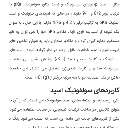
مثال ، اسید p-تولوئن سولفونیک و اسید متان سولفونیک pKa به
ترتیب برابر 8/2 و 9/1 دارند ، در حالی که اسیدهای بنزوئیک و اسید
استیک pKa به ترتیب برابر با 4.2 و 4.76 دارند. با این حال ، به عنوان
یک نتیجه از اسیدیته قوی آنها ، مقادیر pKa آنها را نمی توان به طور
مستقیم اندازه گیری کرد ، و مقادیر متداول باید به عنوان تخمین های
غیرمستقیم با عدم قطعیت قابل توجه در نظر گرفته شوند. اسیدهای
سولفونیک با کلرید سدیم جامد (نمک) واکنش نشان می دهند و
سولفونات سدیم و کلرید هیدروژن تشکیل می دهند. این خاصیت
حاکی از یک اسیدیته دو یا سه مرتبه بزرگتر از HCl (g) است.
کاربردهای سولفونیک اسید
یکی از مصارف و استفاده‌های اسید سولفونیک این است .که از آن به
عنوان کاتالیزور در ساخت ترکیبات شیمیایی در صنعت استفاده می‌شود.
یکی از کاربردهای جالب این ماده این است که سبب می‌شود رنگ با