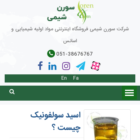
شرکت سورن شیمی فروشگاه اینترنتی مواد اولیه شیمیایی و
اسانس
051-38676767
En
Fa
اسید سولفونیک
چیست ؟