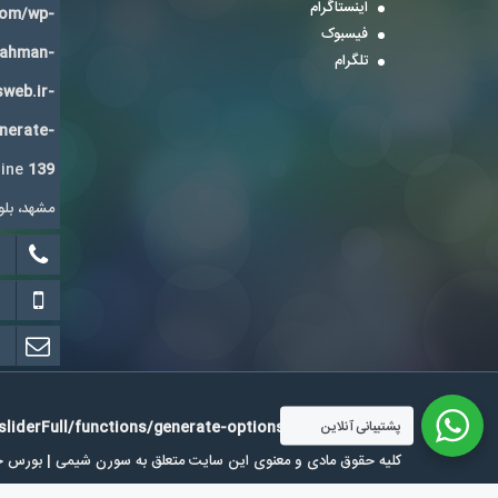
اینستاگرام
com/wp-
فیسبوک
Bahman-
تلگرام
sweb.ir-
enerate-
line
139
مشهد، بلوار
پشتیبانی آنلاین
iderFull/functions/generate-options.php
on line
139
کلیه حقوق مادی و معنوی این سایت متعلق به سورن شیمی | بورس خرید 