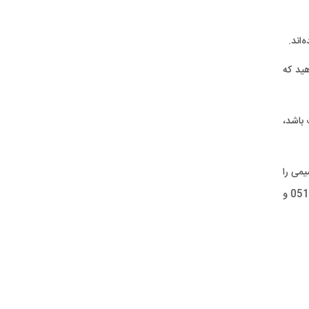
‌اند.
 یافتن اسانسی 100٪ خالص انجام دهید که
 باشد،
یمی را
می توانید به عنوان تامین کننده اسانس فرانسوی در ایران بشناسید، جهت اطلاع از قیمت اسانس می توانید با همکاران فروش ما 05138676767 و