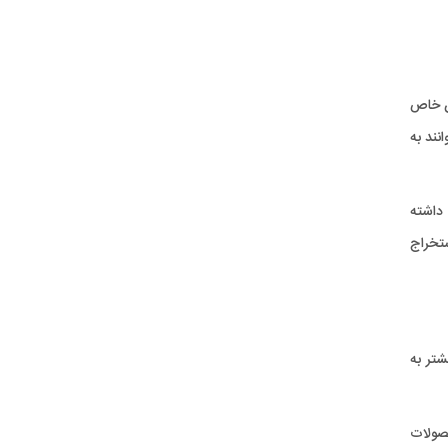
ان خاص
ند به
 داشته
ستخراج
شتر به
صولات