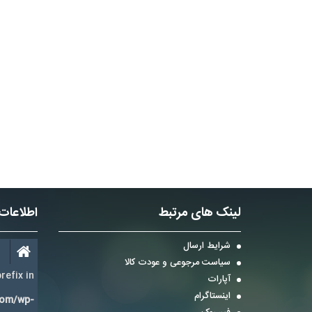
لینک های مرتبط
اطلاعات
شرایط ارسال
سیاست مرجوعی و عودت کالا
refix in
آپارات
اینستاگرام
com/wp-