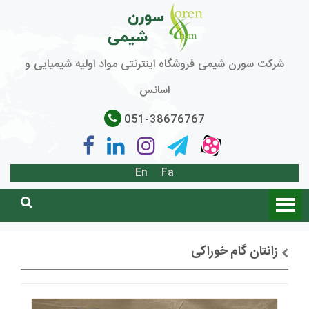
شرکت سورن شیمی فروشگاه اینترنتی مواد اولیه شیمیایی و
اسانس
051-38676767
En
Fa
زانتان گام خوراکی
توضیحات + خرید