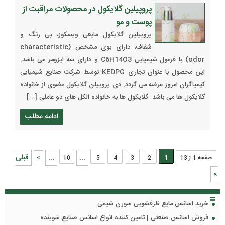
پروپیلین گلایکول در محصولات مراقبت از
پوست و مو
پروپیلین گلایکول مایعی ویسکوز، بی رنگ و
شفاف، دارای بوی مشخص (characteristic
odor) با فرمول شیمیایی C6H14O3 و دارای سه ایزومر می باشد.
این محصول با عنوان تجاری KEDPG توسط شرکت صنایع شیمیایی
کیمیاگران امروز عرضه می گردد. دی پروپیلن گلایکول عضوی از خانواده
گلایکول ها می باشد. گلایکول ها به خانواده الکل های دو عاملی […]
ادامه مطلب
...
...
قبلی
»
صفحه 1 از 13
1
2
3
4
5
10
»
خرید اسانس مایع ظرفشویی سورن شیمی
فروش اسانس صنعتی | تامین کننده انواع اسانس صنایع شوینده