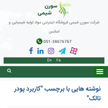
شرکت سورن شیمی فروشگاه اینترنتی مواد اولیه شیمیایی و
اسانس
051-38676767
En
Fa
نوشته هایی با برچسب "کاربرد پودر
تالک"