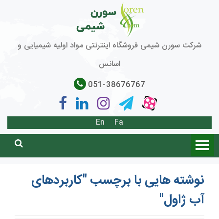
شرکت سورن شیمی فروشگاه اینترنتی مواد اولیه شیمیایی و
اسانس
051-38676767
En
Fa
نوشته هایی با برچسب "کاربردهای
آب ژاول"