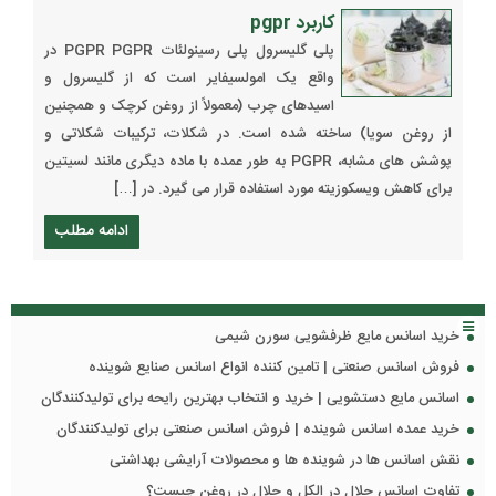
کاربرد pgpr
پلی گلیسرول پلی رسینولئات PGPR PGPR در
واقع یک امولسیفایر است که از گلیسرول و
اسیدهای چرب (معمولاً از روغن کرچک و همچنین
از روغن سویا) ساخته شده است. در شکلات، ترکیبات شکلاتی و
پوشش های مشابه، PGPR به طور عمده با ماده دیگری مانند لسیتین
برای کاهش ویسکوزیته مورد استفاده قرار می گیرد. در […]
ادامه مطلب
خرید اسانس مایع ظرفشویی سورن شیمی
فروش اسانس صنعتی | تامین کننده انواع اسانس صنایع شوینده
اسانس مایع دستشویی | خرید و انتخاب بهترین رایحه برای تولیدکنندگان
خرید عمده اسانس شوینده | فروش اسانس صنعتی برای تولیدکنندگان
نقش اسانس ها در شوینده ها و محصولات آرایشی بهداشتی
تفاوت اسانس حلال در الکل و حلال در روغن چیست؟