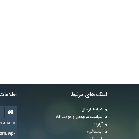
لینک های مرتبط
اطلاعات
شرایط ارسال
سیاست مرجوعی و عودت کالا
refix in
آپارات
اینستاگرام
com/wp-