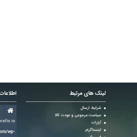
لینک های مرتبط
اطلاعات
شرایط ارسال
سیاست مرجوعی و عودت کالا
refix in
آپارات
اینستاگرام
com/wp-