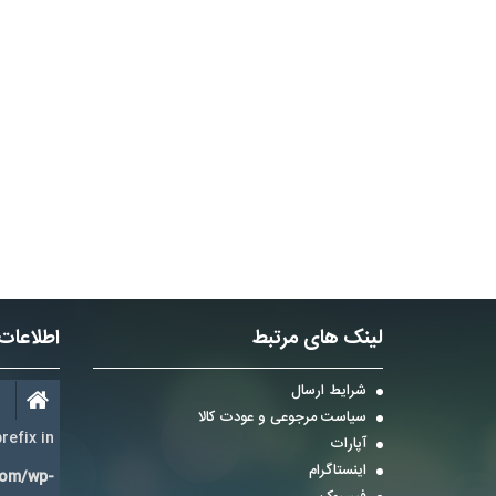
لینک های مرتبط
اطلاعات
شرایط ارسال
سیاست مرجوعی و عودت کالا
refix in
آپارات
اینستاگرام
com/wp-