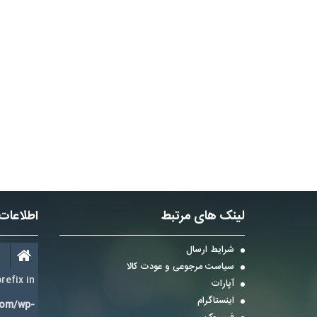
لینک های مرتبط
اطلاعات
شرایط ارسال
سیاست مرجوعی و عودت کالا
refix in
آپارات
اینستاگرام
com/wp-