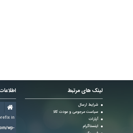
لینک های مرتبط
اطلاعات
شرایط ارسال
سیاست مرجوعی و عودت کالا
refix in
آپارات
اینستاگرام
com/wp-