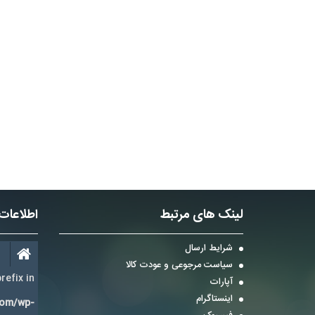
لینک های مرتبط
اطلاعات
شرایط ارسال
سیاست مرجوعی و عودت کالا
refix in
آپارات
اینستاگرام
com/wp-