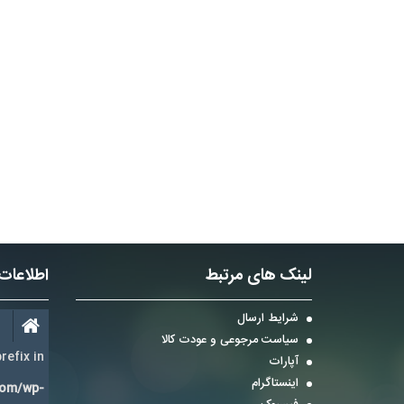
لینک های مرتبط
اطلاعات
شرایط ارسال
سیاست مرجوعی و عودت کالا
refix in
آپارات
اینستاگرام
com/wp-