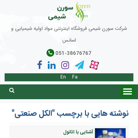
شرکت سورن شیمی فروشگاه اینترنتی مواد اولیه شیمیایی و
اسانس
051-38676767
En
Fa
نوشته هایی با برچسب "الکل صنعتی"
آشنایی با اتانول