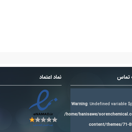
 تماس
نماد اعتماد
Warning
: Undefined variable $p
/home/hanisawe/sorenchemical.
content/themes/71-