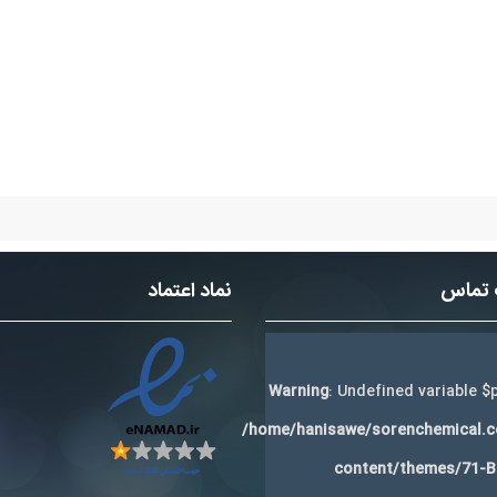
 تماس
نماد اعتماد
Warning
: Undefined variable $p
/home/hanisawe/sorenchemical.
content/themes/71-