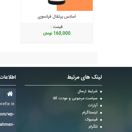
اسانس پرتقال فرانسوی
قیمت :
160,000
تومان
لینک های مرتبط
اطلاعات
شرایط ارسال
سیاست مرجوعی و عودت کالا
refix in
آپارات
اینستاگرام
com/wp-
فیسبوک
Bahman-
تلگرام