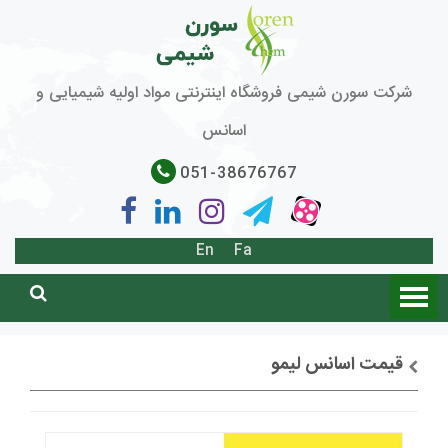
شرکت سورن شیمی فروشگاه اینترنتی مواد اولیه شیمیایی و
اسانس
051-38676767
En
Fa
قیمت اسانس لیمو
توضیحات + خرید