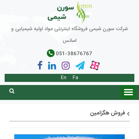
شرکت سورن شیمی فروشگاه اینترنتی مواد اولیه شیمیایی و
اسانس
051-38676767
En
Fa
فروش هگزامین
توضیحات + خرید