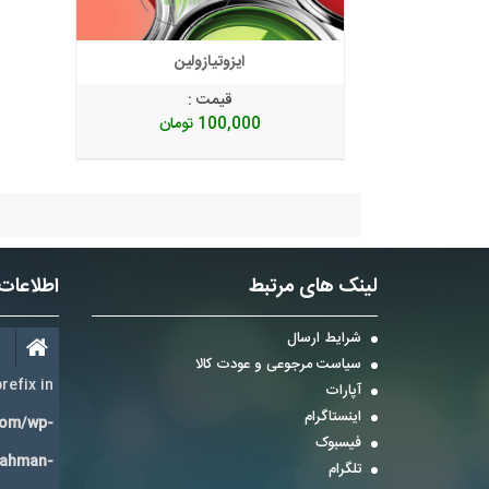
ایزوتیازولین
قیمت :
100,000
تومان
لینک های مرتبط
اطلاعات
شرایط ارسال
سیاست مرجوعی و عودت کالا
refix in
آپارات
اینستاگرام
com/wp-
فیسبوک
Bahman-
تلگرام