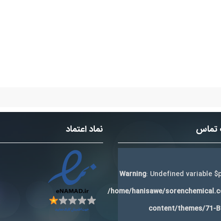
 تماس
نماد اعتماد
Warning
: Undefined variable $p
/home/hanisawe/sorenchemical.
content/themes/71-