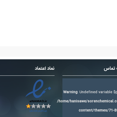
 تماس
نماد اعتماد
Warning
: Undefined variable $p
/home/hanisawe/sorenchemical.
content/themes/71-