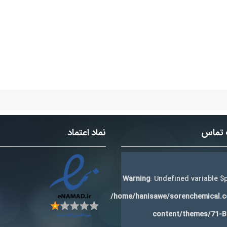
 تماس
نماد اعتماد
Warning
: Undefined variable $p
/home/hanisawe/sorenchemical.
content/themes/71-