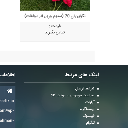
تگزاپن ان 70 (سدیم لوریل اتر سولفات)
قیمت :
تماس بگیرید
لینک های مرتبط
اطلاعات
شرایط ارسال
سیاست مرجوعی و عودت کالا
refix in
آپارات
اینستاگرام
com/wp-
فیسبوک
Bahman-
تلگرام