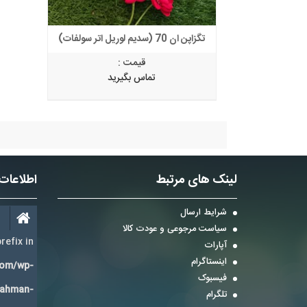
تگزاپن ان 70 (سدیم لوریل اتر سولفات)
قیمت :
تماس بگیرید
لینک های مرتبط
اطلاعات
شرایط ارسال
سیاست مرجوعی و عودت کالا
refix in
آپارات
اینستاگرام
com/wp-
فیسبوک
Bahman-
تلگرام