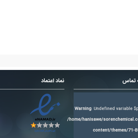
 تماس
نماد اعتماد
Warning
: Undefined variable $p
/home/hanisawe/sorenchemical.
content/themes/71-