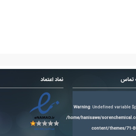
 تماس
نماد اعتماد
Warning
: Undefined variable $p
/home/hanisawe/sorenchemical.
content/themes/71-