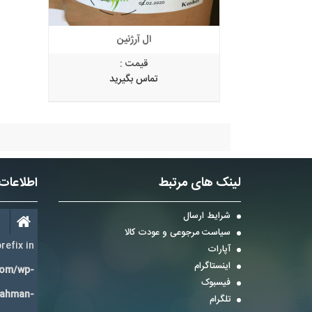
ال آرژنین
قیمت :
تماس بگیرید
لینک های مرتبط
اطلاعات
شرایط ارسال
سیاست مرجوعی و عودت کالا
refix in
آپارات
اینستاگرام
com/wp-
فیسبوک
Bahman-
تلگرام