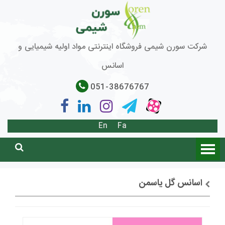
شرکت سورن شیمی فروشگاه اینترنتی مواد اولیه شیمیایی و
اسانس
051-38676767
En
Fa
اسانس گل یاسمن
توضیحات + خرید