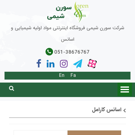
شرکت سورن شیمی فروشگاه اینترنتی مواد اولیه شیمیایی و
اسانس
051-38676767
En
Fa
اسانس کارامل
توضیحات + خرید