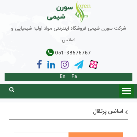
شرکت سورن شیمی فروشگاه اینترنتی مواد اولیه شیمیایی و
اسانس
051-38676767
En
Fa
اسانس پرتقال
توضیحات + خرید