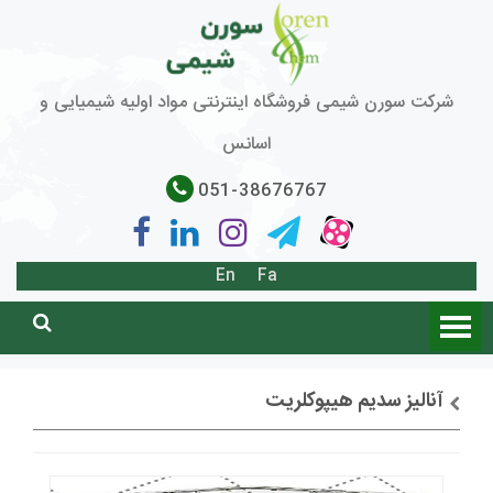
شرکت سورن شیمی فروشگاه اینترنتی مواد اولیه شیمیایی و
اسانس
051-38676767
En
Fa
آنالیز سدیم هیپوکلریت
توضیحات + خرید